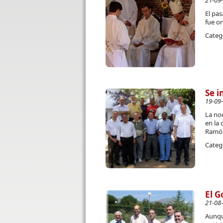
21-09
El pas
fue o
Categ
Se i
19-09
La no
en la 
Ramón
Categ
El G
21-08
Aunqu