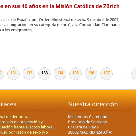
os en sus 40 años en la Misión Católica de Zürich
ciales de España, por Orden Ministerial de fecha 9 de abril de 2007,
e la emi­gración en su categoría de oro", a la Comunidad Claretiana
n a los emigrantes.
0
131
132
133
134
135
136
137
…
nlaces
Nuestra dirección
nal de denuncia
Misioneros Claretianos
otocolo de prevención y
Provincia de Santiago
tuación frente al acoso laboral,
C/ Clara del Rey 6
xual, por razón de sexo y/o
28002 MADRID (ESPAÑA)