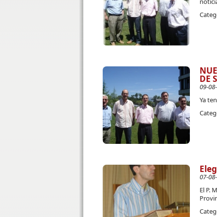
notici
Categ
NUE
DE 
09-08
Ya te
Categ
Eleg
07-08
El P.
Provin
Categ