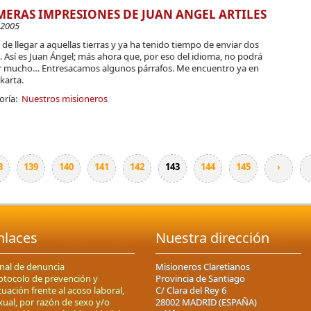
MERAS IMPRESIONES DE JUAN ANGEL ARTILES
-2005
de llegar a aquellas tierras y ya ha tenido tiempo de enviar dos
. Así es Juan Ángel; más ahora que, por eso del idioma, no podrá
r mucho… Entresacamos algunos párrafos. Me encuentro ya en
karta.
oría:
Nuestros misioneros
8
139
140
141
142
143
144
145
›
nlaces
Nuestra dirección
nal de denuncia
Misioneros Claretianos
otocolo de prevención y
Provincia de Santiago
tuación frente al acoso laboral,
C/ Clara del Rey 6
xual, por razón de sexo y/o
28002 MADRID (ESPAÑA)