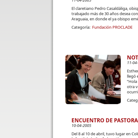
11-04-2005
El claretiano Pedro Casaldáliga, obi
trabajado más de 30 años desea conti
Araguaia, en donde el ya obispo emé
Categoría:
Fundación PROCLADE
NOT
11-04
Esther
llegó 
“Hola
otra 
ocurri
Categ
ENCUENTRO DE PASTORA
10-04-2005
Del 8 al 10 de abril, tuvo lugar en C