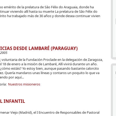
spo emérito de la prelatura de Sâo Félix do Araguaia, donde ha
nuar viviendo allí hasta su muerte La prelatura de Sâo Félix do
rito ha trabajado más de 30 años y donde desea continuar vivien
ICIAS DESDE LAMBARÉ (PARAGUAY)
-2005
, voluntaria de la Fundación Proclade en la delegación de Zaragoza,
el 18 de enero a la misión de Lambaré, Allí vivirá durante un año.
 ¿cómo estáis? Yo estoy bien, aunque pasando bastante calorcito
vez. Quería mandaros unas líneas y contaros un poquito lo que va
endo por aquí...
oría:
Nuestros misioneros
L INFANTIL
olmenar Viejo (Madrid), el I Encuentro de Responsables de Pastoral