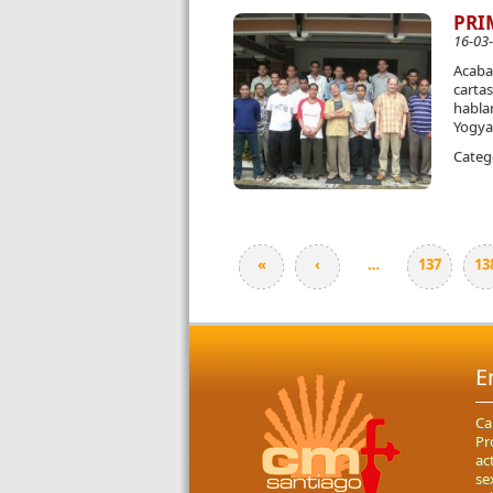
PRI
16-03
Acaba 
cartas
habla
Yogya
Categ
«
‹
…
137
13
Páginas
E
Ca
Pr
ac
se