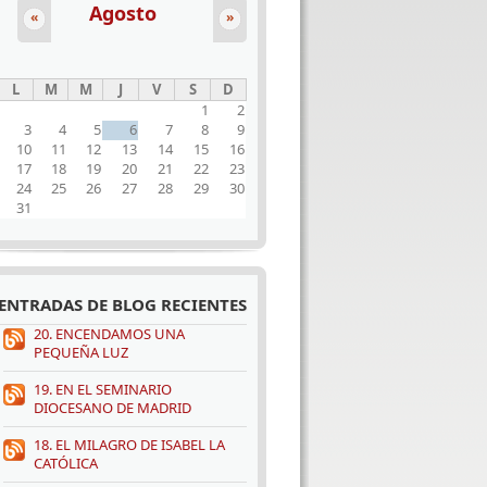
Agosto
«
»
L
M
M
J
V
S
D
1
2
3
4
5
6
7
8
9
10
11
12
13
14
15
16
17
18
19
20
21
22
23
24
25
26
27
28
29
30
31
ENTRADAS DE BLOG RECIENTES
20. ENCENDAMOS UNA
PEQUEÑA LUZ
19. EN EL SEMINARIO
DIOCESANO DE MADRID
18. EL MILAGRO DE ISABEL LA
CATÓLICA