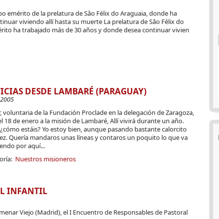
spo emérito de la prelatura de Sâo Félix do Araguaia, donde ha
nuar viviendo allí hasta su muerte La prelatura de Sâo Félix do
rito ha trabajado más de 30 años y donde desea continuar vivien
ICIAS DESDE LAMBARÉ (PARAGUAY)
-2005
, voluntaria de la Fundación Proclade en la delegación de Zaragoza,
el 18 de enero a la misión de Lambaré, Allí vivirá durante un año.
 ¿cómo estáis? Yo estoy bien, aunque pasando bastante calorcito
vez. Quería mandaros unas líneas y contaros un poquito lo que va
endo por aquí...
oría:
Nuestros misioneros
L INFANTIL
olmenar Viejo (Madrid), el I Encuentro de Responsables de Pastoral