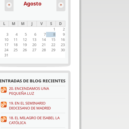
Agosto
«
»
L
M
M
J
V
S
D
1
2
3
4
5
6
7
8
9
10
11
12
13
14
15
16
17
18
19
20
21
22
23
24
25
26
27
28
29
30
31
ENTRADAS DE BLOG RECIENTES
20. ENCENDAMOS UNA
PEQUEÑA LUZ
19. EN EL SEMINARIO
DIOCESANO DE MADRID
18. EL MILAGRO DE ISABEL LA
CATÓLICA