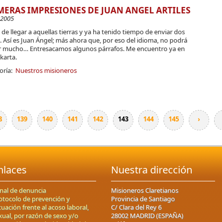
MERAS IMPRESIONES DE JUAN ANGEL ARTILES
-2005
de llegar a aquellas tierras y ya ha tenido tiempo de enviar dos
. Así es Juan Ángel; más ahora que, por eso del idioma, no podrá
r mucho… Entresacamos algunos párrafos. Me encuentro ya en
karta.
oría:
Nuestros misioneros
8
139
140
141
142
143
144
145
›
nlaces
Nuestra dirección
nal de denuncia
Misioneros Claretianos
otocolo de prevención y
Provincia de Santiago
tuación frente al acoso laboral,
C/ Clara del Rey 6
xual, por razón de sexo y/o
28002 MADRID (ESPAÑA)