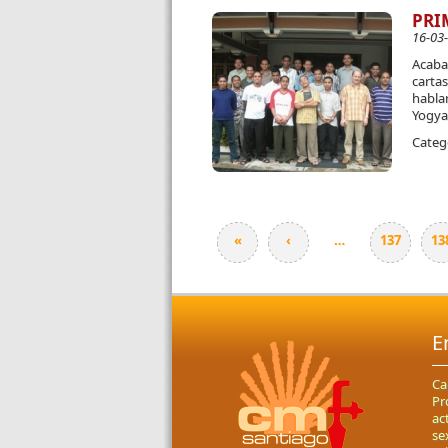
PRI
16-03
Acaba 
cartas
habla
Yogya
Categ
«
‹
…
137
13
Páginas
E
Ca
Pr
ac
se