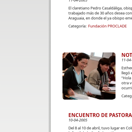
11-04-2005
El claretiano Pedro Casaldáliga, obi
trabajado más de 30 años desea conti
Araguaia, en donde el ya obispo emé
Categoría:
Fundación PROCLADE
NOT
11-04
Esther
llegó 
“Hola
otra 
ocurri
Categ
ENCUENTRO DE PASTORA
10-04-2005
Del 8 al 10 de abril, tuvo lugar en C