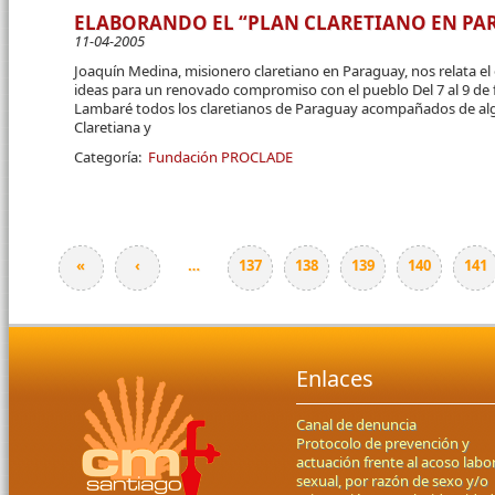
ELABORANDO EL “PLAN CLARETIANO EN PA
11-04-2005
Joaquín Medina, misionero claretiano en Paraguay, nos relata el
ideas para un renovado compromiso con el pueblo Del 7 al 9 de
Lambaré todos los claretianos de Paraguay acompañados de alg
Claretiana y
Categoría:
Fundación PROCLADE
«
‹
…
137
138
139
140
141
Páginas
Enlaces
Canal de denuncia
Protocolo de prevención y
actuación frente al acoso labor
sexual, por razón de sexo y/o