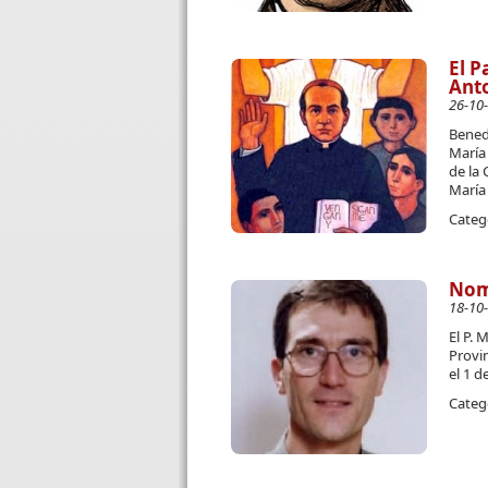
El P
Anto
26-10
Bened
María 
de la
María
Categ
Nomb
18-10
El P.
Provin
el 1 d
Categ