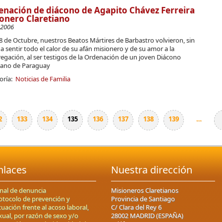
nación de diácono de Agapito Chávez Ferreira
onero Claretiano
-2006
 8 de Octubre, nuestros Beatos Mártires de Barbastro volvieron, sin
a sentir todo el calor de su afán misionero y de su amor a la
gación, al ser testigos de la Ordenación de un joven Diácono
tiano de Paraguay
oría:
Noticias de Familia
2
133
134
135
136
137
138
139
…
nlaces
Nuestra dirección
nal de denuncia
Misioneros Claretianos
otocolo de prevención y
Provincia de Santiago
tuación frente al acoso laboral,
C/ Clara del Rey 6
xual, por razón de sexo y/o
28002 MADRID (ESPAÑA)