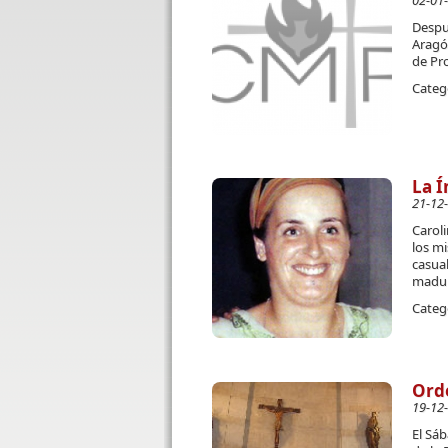
02-01
Despu
Aragó
de Pro
Categ
La Í
21-12
Caroli
los mi
casua
madur
Categ
Orde
19-12
El Sáb