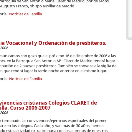
 Parroquia de San Antonio María Claret de Madrid, por de Mons.
Augusto Franco, obispo auxiliar de Madrid.
oría:
Noticias de Familia
lia Vocacional y Ordenación de presbíteros.
-2006
municamos con gozo que el próximo 16 de diciembre de 2006 a las
hrs. en la Parroquia San Antonio Mª. Claret de Madrid tendrá lugar
enación de 2 nuevos presbiteros. También se convoca a la vigilia de
n que tendrá lugar la tarde-noche anterior en el mismo lugar.
oría:
Noticias de Familia
ivencias cristianas Colegios CLARET de
illa. Curso 2006-2007
-2006
 terminado las convivencias/ejercicios espirituales del primer
tre en los colegios. Cada año, y van más de 30 años, hemos
ado esta actividad extraordinaria con los alumnos de nuestros