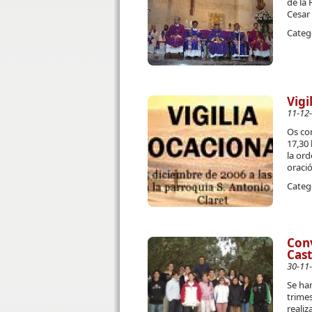
de la
Cesar 
Categ
Vigi
11-12
Os co
17,30 
la ord
oració
Categ
Conv
Cast
30-11
Se han
trimes
realiz