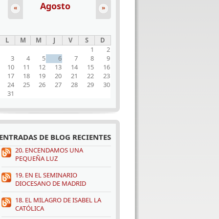
Agosto
«
»
L
M
M
J
V
S
D
1
2
3
4
5
6
7
8
9
10
11
12
13
14
15
16
17
18
19
20
21
22
23
24
25
26
27
28
29
30
31
ENTRADAS DE BLOG RECIENTES
20. ENCENDAMOS UNA
PEQUEÑA LUZ
19. EN EL SEMINARIO
DIOCESANO DE MADRID
18. EL MILAGRO DE ISABEL LA
CATÓLICA