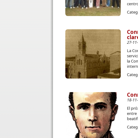
centro
Categ
Con
clar
27-11
La Co
servic
la Con
intern
Categ
Conm
18-11
El pró
entre 
beatif
Categ