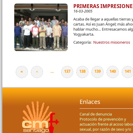
PRIMERAS IMPRESIONES
16-03-2005
Acaba de llegar a aquellas tierras
cartas. Así es Juan Ángel; más ah
hablar mucho… Entresacamos alg
Yogyakarta.
Categoría:
Nuestros misioneros
«
‹
…
137
138
139
140
141
Páginas
Enlaces
Canal de denuncia
Protocolo de prevención y
actuación frente al acoso labor
sexual, por razón de sexo y/o