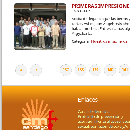
PRIMERAS IMPRESIONES
16-03-2005
Acaba de llegar a aquellas tierras
cartas. Así es Juan Ángel; más ah
hablar mucho… Entresacamos alg
Yogyakarta.
Categoría:
Nuestros misioneros
«
‹
…
137
138
139
140
141
Páginas
Enlaces
Canal de denuncia
Protocolo de prevención y
actuación frente al acoso labor
sexual, por razón de sexo y/o