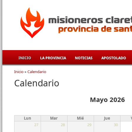
Pasar al contenido principal
INICIO
LA PROVINCIA
NOTICIAS
APOSTOLADO
Inicio
»
Calendario
Se encuentra usted aquí
Calendario
Mayo 2026
Lun
Mar
Mié
Jue
27
28
29
30