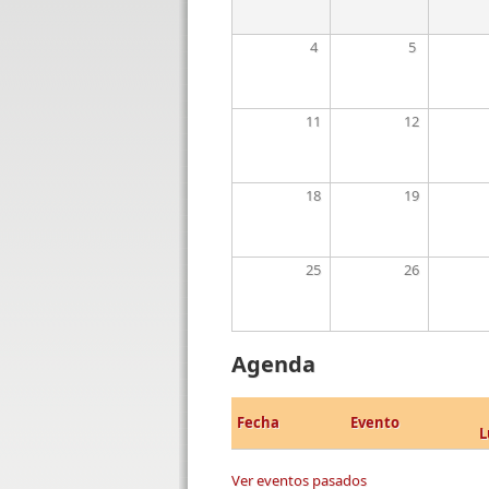
4
5
11
12
18
19
25
26
Agenda
Fecha
Evento
L
Ver eventos pasados