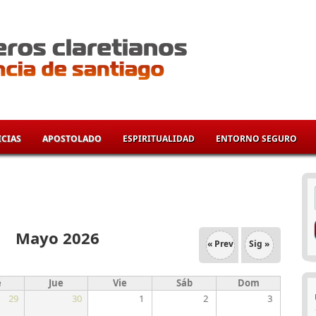
CIAS
APOSTOLADO
ESPIRITUALIDAD
ENTORNO SEGURO
í
Mayo 2026
« Prev
Sig »
é
Jue
Vie
Sáb
Dom
29
30
1
2
3