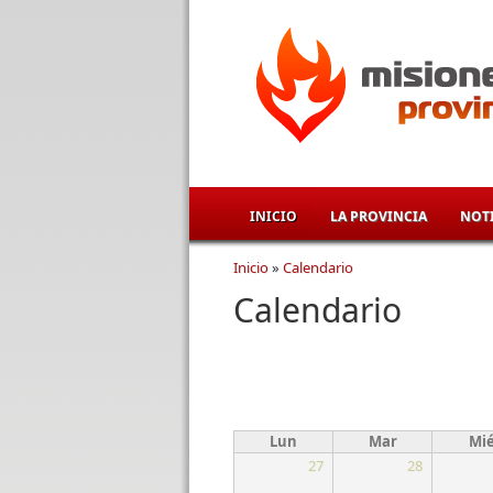
Pasar al contenido principal
INICIO
LA PROVINCIA
NOTI
Inicio
»
Calendario
Se encuentra usted aqu
Calendario
Lun
Mar
Mi
27
28