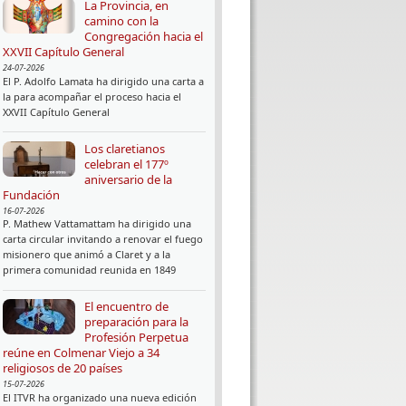
La Provincia, en
camino con la
Congregación hacia el
XXVII Capítulo General
24-07-2026
El P. Adolfo Lamata ha dirigido una carta a
la para acompañar el proceso hacia el
XXVII Capítulo General
Los claretianos
celebran el 177º
aniversario de la
Fundación
16-07-2026
P. Mathew Vattamattam ha dirigido una
carta circular invitando a renovar el fuego
misionero que animó a Claret y a la
primera comunidad reunida en 1849
El encuentro de
preparación para la
Profesión Perpetua
reúne en Colmenar Viejo a 34
religiosos de 20 países
15-07-2026
El ITVR ha organizado una nueva edición