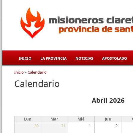
Pasar al contenido principal
INICIO
LA PROVINCIA
NOTICIAS
APOSTOLADO
Inicio
»
Calendario
Se encuentra usted aquí
Calendario
Abril 2026
Lun
Mar
Mié
Jue
30
31
1
2