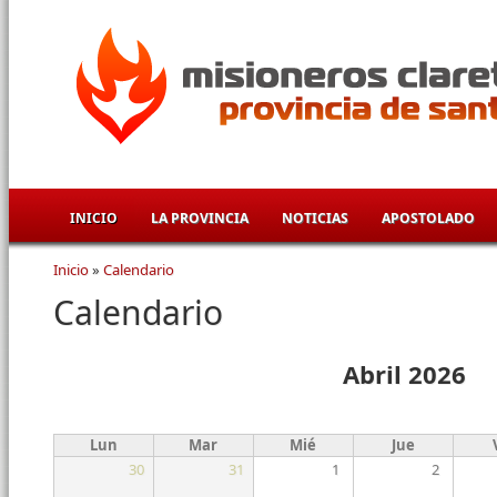
Pasar al contenido principal
INICIO
LA PROVINCIA
NOTICIAS
APOSTOLADO
Inicio
»
Calendario
Se encuentra usted aquí
Calendario
Abril 2026
Lun
Mar
Mié
Jue
30
31
1
2