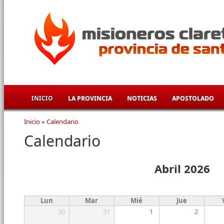
Pasar al contenido principal
INICIO
LA PROVINCIA
NOTICIAS
APOSTOLADO
Inicio
»
Calendario
Se encuentra usted aquí
Calendario
Abril 2026
Lun
Mar
Mié
Jue
30
31
1
2