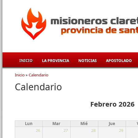
Pasar al contenido principal
INICIO
LA PROVINCIA
NOTICIAS
APOSTOLADO
Inicio
»
Calendario
Se encuentra usted aquí
Calendario
Febrero 2026
Lun
Mar
Mié
Jue
26
27
28
29