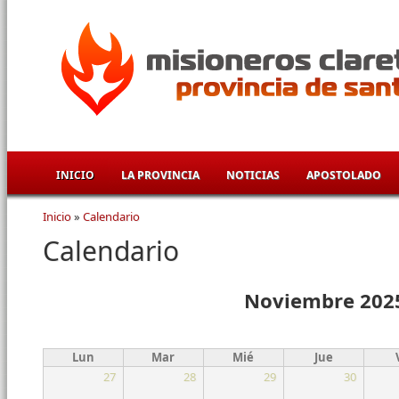
Pasar al contenido principal
INICIO
LA PROVINCIA
NOTICIAS
APOSTOLADO
Inicio
»
Calendario
Se encuentra usted aquí
Calendario
Noviembre 202
Lun
Mar
Mié
Jue
27
28
29
30