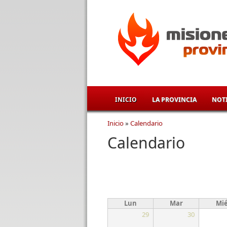
Pasar al contenido principal
INICIO
LA PROVINCIA
NOTI
Inicio
»
Calendario
Se encuentra usted aqu
Calendario
Lun
Mar
Mi
29
30