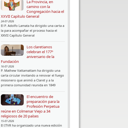
La Provincia, en
camino con la
Congregación hacia el
XXVII Capítulo General
24-07-2026
El P. Adolfo Lamata ha dirigido una carta a
la para acompañar el proceso hacia el
XXVII Capítulo General
Los claretianos
celebran el 177º
aniversario de la
Fundación
16-07-2026
P. Mathew Vattamattam ha dirigido una
carta circular invitando a renovar el fuego
misionero que animó a Claret y a la
primera comunidad reunida en 1849
El encuentro de
preparación para la
Profesión Perpetua
reúne en Colmenar Viejo a 34
religiosos de 20 países
15-07-2026
El ITVR ha organizado una nueva edición