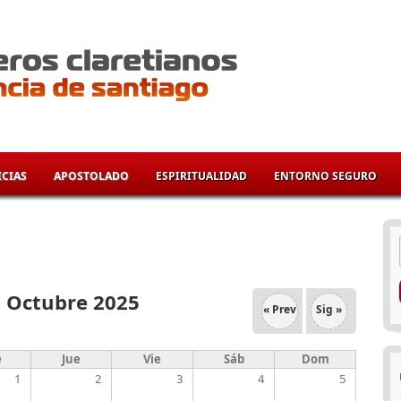
CIAS
APOSTOLADO
ESPIRITUALIDAD
ENTORNO SEGURO
í
Octubre 2025
« Prev
Sig »
é
Jue
Vie
Sáb
Dom
1
2
3
4
5