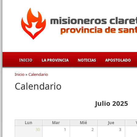
Pasar al contenido principal
INICIO
LA PROVINCIA
NOTICIAS
APOSTOLADO
Inicio
»
Calendario
Se encuentra usted aquí
Calendario
Julio 2025
Lun
Mar
Mié
Jue
30
1
2
3