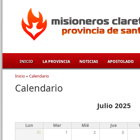
Pasar al contenido principal
INICIO
LA PROVINCIA
NOTICIAS
APOSTOLADO
Inicio
»
Calendario
Se encuentra usted aquí
Calendario
Julio 2025
Lun
Mar
Mié
Jue
30
1
2
3