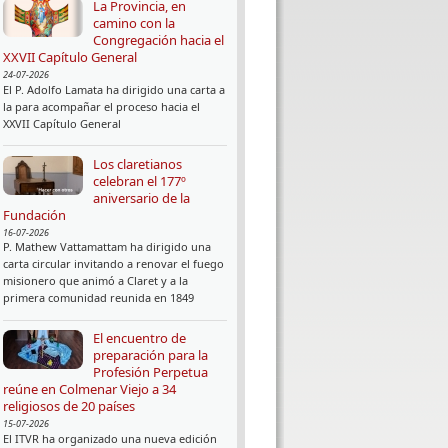
La Provincia, en
camino con la
Congregación hacia el
XXVII Capítulo General
24-07-2026
El P. Adolfo Lamata ha dirigido una carta a
la para acompañar el proceso hacia el
XXVII Capítulo General
Los claretianos
celebran el 177º
aniversario de la
Fundación
16-07-2026
P. Mathew Vattamattam ha dirigido una
carta circular invitando a renovar el fuego
misionero que animó a Claret y a la
primera comunidad reunida en 1849
El encuentro de
preparación para la
Profesión Perpetua
reúne en Colmenar Viejo a 34
religiosos de 20 países
15-07-2026
El ITVR ha organizado una nueva edición