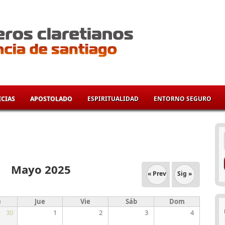
CIAS
APOSTOLADO
ESPIRITUALIDAD
ENTORNO SEGURO
í
Mayo 2025
« Prev
Sig »
é
Jue
Vie
Sáb
Dom
30
1
2
3
4