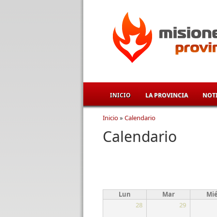
Pasar al contenido principal
INICIO
LA PROVINCIA
NOTI
Inicio
»
Calendario
Se encuentra usted aqu
Calendario
Lun
Mar
Mi
28
29