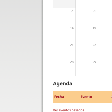
7
8
14
15
21
22
28
29
Agenda
Fecha
Evento
Ver eventos pasados