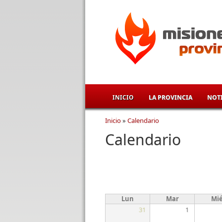
Pasar al contenido principal
INICIO
LA PROVINCIA
NOTI
Inicio
»
Calendario
Se encuentra usted aqu
Calendario
Lun
Mar
Mi
31
1