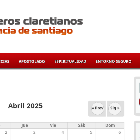
CIAS
APOSTOLADO
ESPIRITUALIDAD
ENTORNO SEGURO
í
Abril 2025
« Prev
Sig »
é
Jue
Vie
Sáb
Dom
2
3
4
5
6