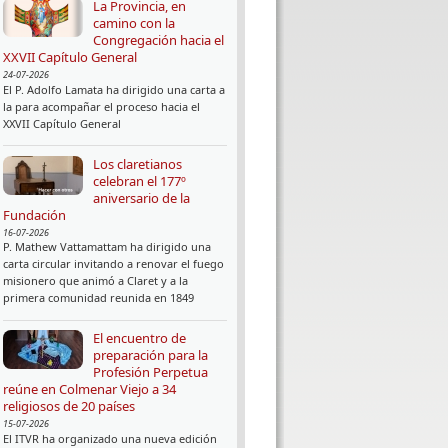
La Provincia, en
camino con la
Congregación hacia el
XXVII Capítulo General
24-07-2026
El P. Adolfo Lamata ha dirigido una carta a
la para acompañar el proceso hacia el
XXVII Capítulo General
Los claretianos
celebran el 177º
aniversario de la
Fundación
16-07-2026
P. Mathew Vattamattam ha dirigido una
carta circular invitando a renovar el fuego
misionero que animó a Claret y a la
primera comunidad reunida en 1849
El encuentro de
preparación para la
Profesión Perpetua
reúne en Colmenar Viejo a 34
religiosos de 20 países
15-07-2026
El ITVR ha organizado una nueva edición