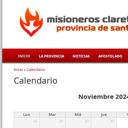
Pasar al contenido principal
INICIO
LA PROVINCIA
NOTICIAS
APOSTOLADO
Inicio
»
Calendario
Se encuentra usted aquí
Calendario
Noviembre 202
Lun
Mar
Mié
Jue
28
29
30
31