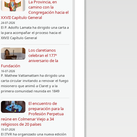
La Provincia, en
camino con la
Congregación hacia el
XXVII Capítulo General
24-07-2026
El P. Adolfo Lamata ha dirigido una carta a
la para acompañar el proceso hacia el
XXVII Capítulo General
Los claretianos
celebran el 177º
aniversario de la
Fundación
16-07-2026
P. Mathew Vattamattam ha dirigido una
carta circular invitando a renovar el fuego
misionero que animó a Claret y a la
primera comunidad reunida en 1849
El encuentro de
preparación para la
Profesión Perpetua
reúne en Colmenar Viejo a 34
religiosos de 20 países
15-07-2026
El ITVR ha organizado una nueva edición