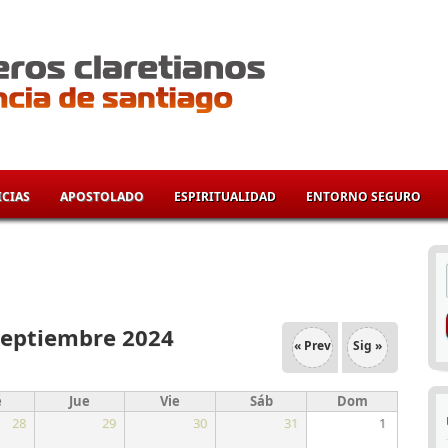
CIAS
APOSTOLADO
ESPIRITUALIDAD
ENTORNO SEGURO
í
Septiembre 2024
« Prev
Sig »
é
Jue
Vie
Sáb
Dom
28
29
30
31
1