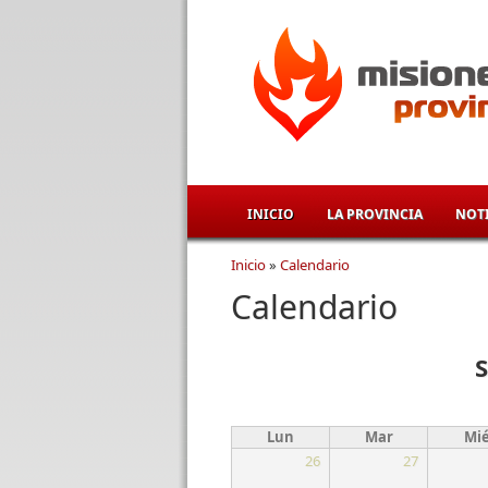
Pasar al contenido principal
INICIO
LA PROVINCIA
NOTI
Inicio
»
Calendario
Se encuentra usted aqu
Calendario
Lun
Mar
Mi
26
27