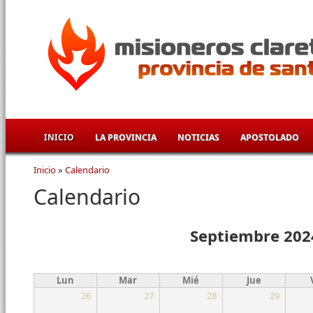
Pasar al contenido principal
INICIO
LA PROVINCIA
NOTICIAS
APOSTOLADO
Inicio
»
Calendario
Se encuentra usted aquí
Calendario
Septiembre 202
Lun
Mar
Mié
Jue
26
27
28
29