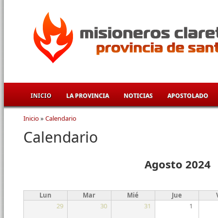
Pasar al contenido principal
INICIO
LA PROVINCIA
NOTICIAS
APOSTOLADO
Inicio
»
Calendario
Se encuentra usted aquí
Calendario
Agosto 2024
Lun
Mar
Mié
Jue
29
30
31
1