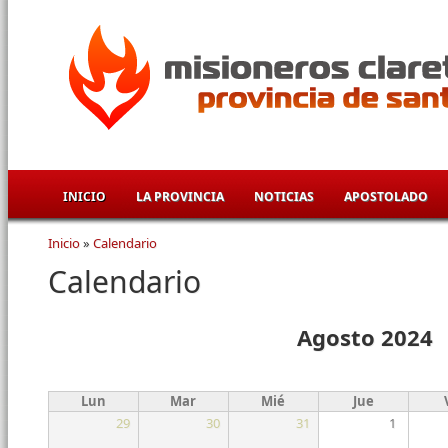
Pasar al contenido principal
INICIO
LA PROVINCIA
NOTICIAS
APOSTOLADO
Inicio
»
Calendario
Se encuentra usted aquí
Calendario
Agosto 2024
Lun
Mar
Mié
Jue
29
30
31
1