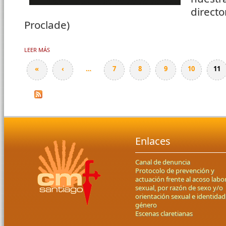
direct
Proclade)
LEER MÁS
SOBRE VIACRUCIS 2022 EN FUNDACIÓN PROCLADE
«
‹
…
7
8
9
10
11
Páginas
Enlaces
Canal de denuncia
Protocolo de prevención y
actuación frente al acoso labor
sexual, por razón de sexo y/o
orientación sexual e identidad
género
Escenas claretianas