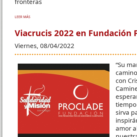
fronteras
LEER MÁS
SOBRE DETRÁS DE LAS CÁMARAS. EL EQUIPO DE “PUEBLO DE DIOS”
Viacrucis 2022 en Fundación 
Viernes, 08/04/2022
“Su mar
camino
con Cri
Camine
espera
tiempo
sirva p
inspirá
amor al
nuestra