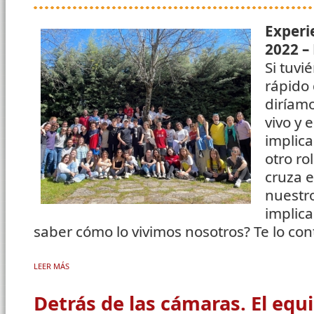
Experi
2022 –
Si tuvi
rápido 
diríamo
vivo y 
implica
otro ro
cruza 
nuestro
implica
saber cómo lo vivimos nosotros? Te lo co
LEER MÁS
SOBRE ¡EL GRAN SPOILER! ...TE LO HAN CONTADO MUCHAS VECES
Detrás de las cámaras. El equ