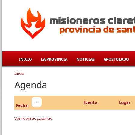
Pasar al contenido principal
INICIO
LA PROVINCIA
NOTICIAS
APOSTOLADO
Inicio
Se encuentra usted aquí
Agenda
Evento
Lugar
Fecha
Ver eventos pasados