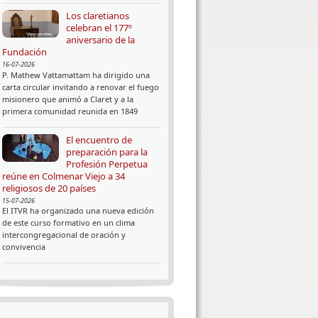
Los claretianos
celebran el 177º
aniversario de la
Fundación
16-07-2026
P. Mathew Vattamattam ha dirigido una
carta circular invitando a renovar el fuego
misionero que animó a Claret y a la
primera comunidad reunida en 1849
El encuentro de
preparación para la
Profesión Perpetua
reúne en Colmenar Viejo a 34
religiosos de 20 países
15-07-2026
El ITVR ha organizado una nueva edición
de este curso formativo en un clima
intercongregacional de oración y
convivencia