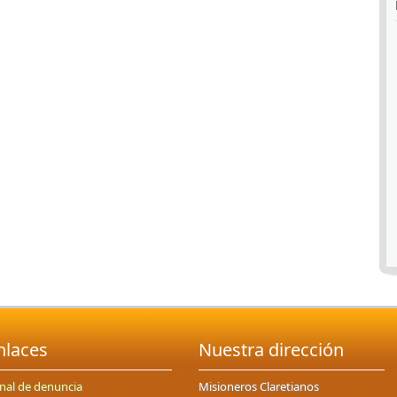
nlaces
Nuestra dirección
nal de denuncia
Misioneros Claretianos