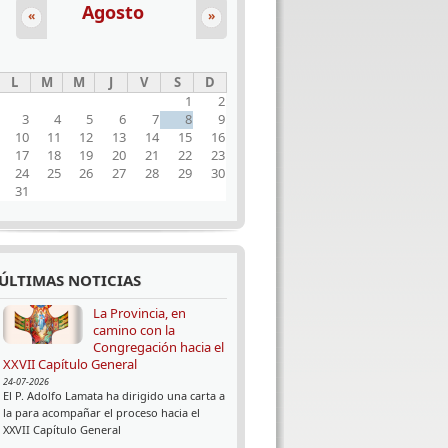
Agosto
«
»
L
M
M
J
V
S
D
1
2
3
4
5
6
7
8
9
10
11
12
13
14
15
16
17
18
19
20
21
22
23
24
25
26
27
28
29
30
31
ÚLTIMAS NOTICIAS
La Provincia, en
camino con la
Congregación hacia el
XXVII Capítulo General
24-07-2026
El P. Adolfo Lamata ha dirigido una carta a
la para acompañar el proceso hacia el
XXVII Capítulo General